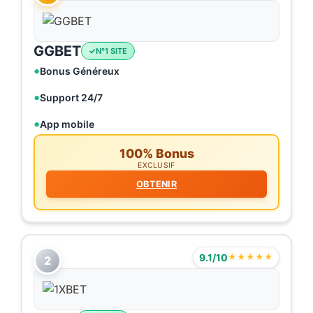
GGBET
N°1 SITE
Bonus Généreux
Support 24/7
App mobile
100% Bonus
EXCLUSIF
OBTENIR
9.1/10
★★★★★
2