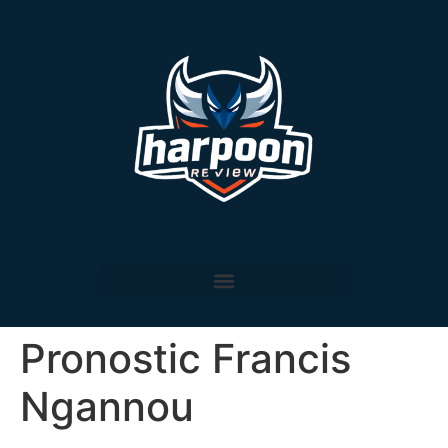
Pronostic Francis
Ngannou