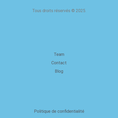
Tous droits réservés
©
2025.
à propos de nous
Team
Contact
Blog
Legal
Politique de confidentialité