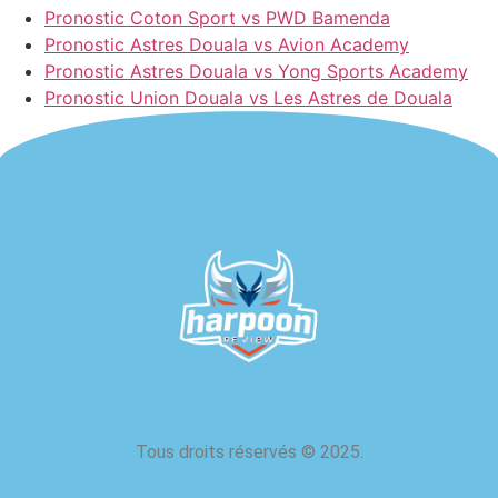
Pronostic Coton Sport vs PWD Bamenda
Pronostic Astres Douala vs Avion Academy
Pronostic Astres Douala vs Yong Sports Academy
Pronostic Union Douala vs Les Astres de Douala
Tous droits réservés
©
2025.