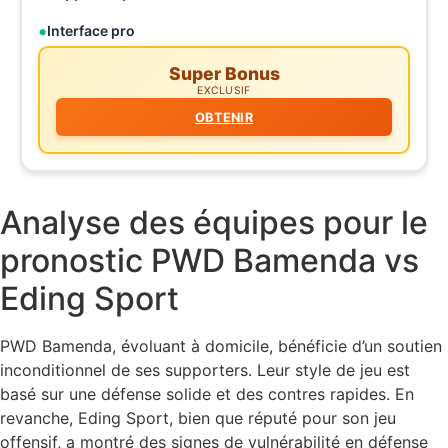
Interface pro
Super Bonus
EXCLUSIF
OBTENIR
Analyse des équipes pour le
pronostic PWD Bamenda vs
Eding Sport
PWD Bamenda, évoluant à domicile, bénéficie d’un soutien
inconditionnel de ses supporters. Leur style de jeu est
basé sur une défense solide et des contres rapides. En
revanche, Eding Sport, bien que réputé pour son jeu
offensif, a montré des signes de vulnérabilité en défense