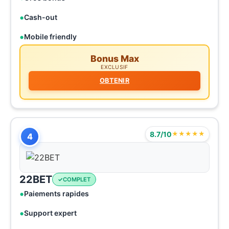
Cash-out
Mobile friendly
Bonus Max
EXCLUSIF
OBTENIR
8.7/10
★★★★★
4
22BET
COMPLET
Paiements rapides
Support expert