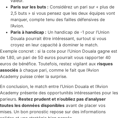
valeur.
Paris sur les buts :
Considérez un pari sur « plus de
2,5 buts » si vous pensez que les deux équipes vont
marquer, compte tenu des failles défensives de
l’Avion.
Paris à handicap :
Un handicap de -1 pour l’Union
Douala pourrait être intéressant, surtout si vous
croyez en leur capacité à dominer le match.
Exemple concret : si la cote pour l’Union Douala gagne est
de 1.80, un pari de 50 euros pourrait vous rapporter 40
euros de bénéfice. Toutefois, restez vigilant aux
risques
associés
à chaque pari, comme le fait que l’Avion
Academy puisse créer la surprise.
En conclusion, le match entre l’Union Douala et l’Avion
Academy présente des opportunités intéressantes pour les
parieurs.
Restez prudent et n’oubliez pas d’analyser
toutes les données disponibles
avant de placer vos
mises. Un bon pronostic repose sur des informations