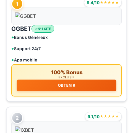
9.4/10
★★★★★
1
GGBET
N°1 SITE
Bonus Généreux
Support 24/7
App mobile
100% Bonus
EXCLUSIF
OBTENIR
9.1/10
★★★★★
2