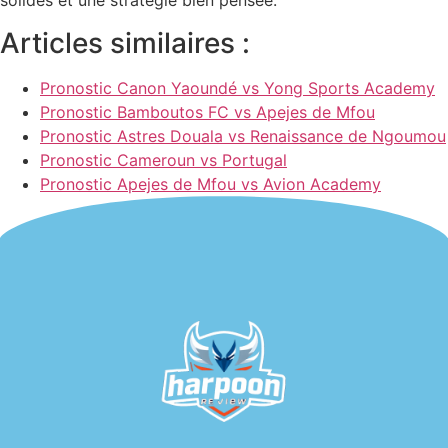
solides et une stratégie bien pensée.
Articles similaires :
Pronostic Canon Yaoundé vs Yong Sports Academy
Pronostic Bamboutos FC vs Apejes de Mfou
Pronostic Astres Douala vs Renaissance de Ngoumou
Pronostic Cameroun vs Portugal
Pronostic Apejes de Mfou vs Avion Academy