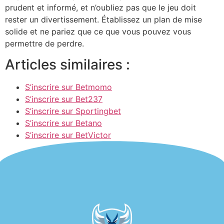
prudent et informé, et n’oubliez pas que le jeu doit
rester un divertissement. Établissez un plan de mise
solide et ne pariez que ce que vous pouvez vous
permettre de perdre.
Articles similaires :
S’inscrire sur Betmomo
S’inscrire sur Bet237
S’inscrire sur Sportingbet
S’inscrire sur Betano
S’inscrire sur BetVictor