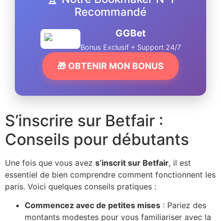
Recommandé
GGBet
Bonus Exclusif + Support 24/7
🎁 OBTENIR MON BONUS
S’inscrire sur Betfair :
Conseils pour débutants
Une fois que vous avez
s’inscrit sur Betfair
, il est
essentiel de bien comprendre comment fonctionnent les
paris. Voici quelques conseils pratiques :
Commencez avec de petites mises
: Pariez des
montants modestes pour vous familiariser avec la