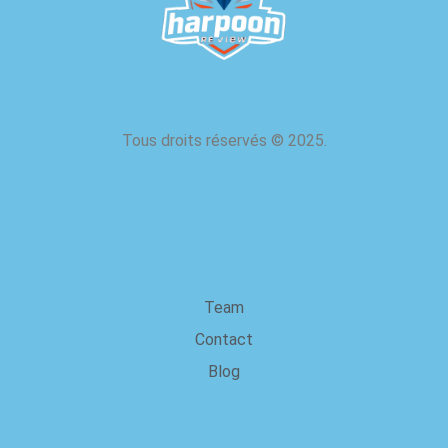
Tous droits réservés
©
2025.
à propos de nous
Team
Contact
Blog