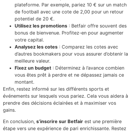
plateforme. Par exemple, pariez 10 € sur un match
de football avec une cote de 2,00 pour un retour
potentiel de 20 €.
Utilisez les promotions
: Betfair offre souvent des
bonus de bienvenue. Profitez-en pour augmenter
votre capital.
Analysez les cotes
: Comparez les cotes avec
d’autres bookmakers pour vous assurer d’obtenir la
meilleure valeur.
Fixez un budget
: Déterminez à l’avance combien
vous êtes prêt à perdre et ne dépassez jamais ce
montant.
Enfin, restez informé sur les différents sports et
événements sur lesquels vous pariez. Cela vous aidera à
prendre des décisions éclairées et à maximiser vos
gains.
En conclusion,
s’inscrire sur Betfair
est une première
étape vers une expérience de pari enrichissante. Restez