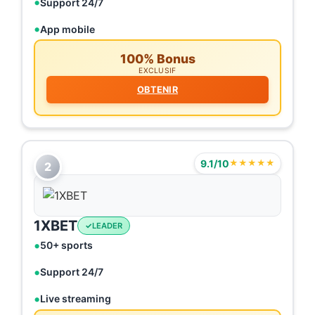
Support 24/7
App mobile
100% Bonus
EXCLUSIF
OBTENIR
9.1/10
★★★★★
2
1XBET
LEADER
50+ sports
Support 24/7
Live streaming