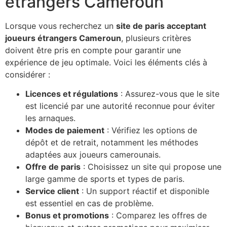
étrangers Cameroun
Lorsque vous recherchez un
site de paris acceptant
joueurs étrangers Cameroun
, plusieurs critères
doivent être pris en compte pour garantir une
expérience de jeu optimale. Voici les éléments clés à
considérer :
Licences et régulations
: Assurez-vous que le site
est licencié par une autorité reconnue pour éviter
les arnaques.
Modes de paiement
: Vérifiez les options de
dépôt et de retrait, notamment les méthodes
adaptées aux joueurs camerounais.
Offre de paris
: Choisissez un site qui propose une
large gamme de sports et types de paris.
Service client
: Un support réactif et disponible
est essentiel en cas de problème.
Bonus et promotions
: Comparez les offres de