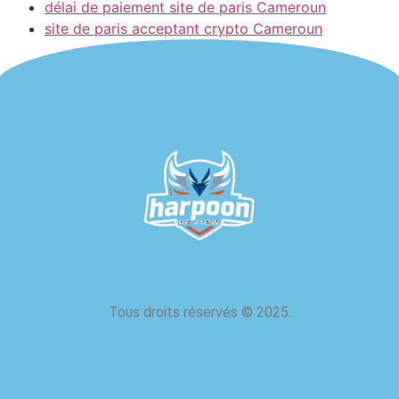
délai de paiement site de paris Cameroun
site de paris acceptant crypto Cameroun
Tous droits réservés
©
2025.