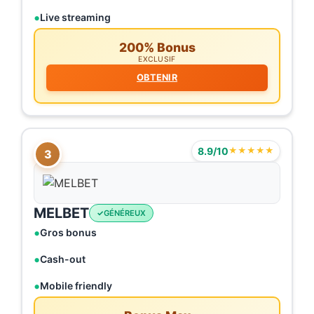
Live streaming
200% Bonus
EXCLUSIF
OBTENIR
8.9/10
★★★★★
3
MELBET
GÉNÉREUX
Gros bonus
Cash-out
Mobile friendly