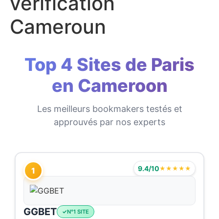
vérification
Cameroun
Top 4 Sites de Paris
en Cameroon
Les meilleurs bookmakers testés et
approuvés par nos experts
9.4/10
★★★★★
1
GGBET
N°1 SITE