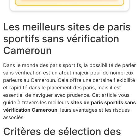
Les meilleurs sites de paris
sportifs sans vérification
Cameroun
Dans le monde des paris sportifs, la possibilité de parier
sans vérification est un atout majeur pour de nombreux
parieurs au Cameroun. Cela offre une certaine flexibilité
et rapidité dans le placement des paris, mais il est
essentiel de naviguer avec prudence. Cet article vous
guide à travers les meilleurs
sites de paris sportifs sans
vérification Cameroun
, leurs avantages et les risques
associés.
Critères de sélection des