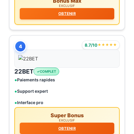
Bonus Max
EXCLUSIF
OBTENIR
8.7/10
★★★★★
4
22BET
COMPLET
Paiements rapides
Support expert
Interface pro
Super Bonus
EXCLUSIF
OBTENIR