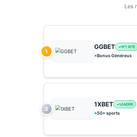
Les 
GGBET
N°1 SITE
1
Bonus Généreux
1XBET
LEADER
2
50+ sports