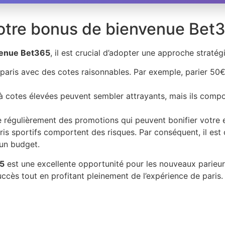
tre bonus de bienvenue Bet3
venue Bet365
, il est crucial d’adopter une approche stratég
aris avec des cotes raisonnables. Par exemple, parier 50€
à cotes élevées peuvent sembler attrayants, mais ils compor
régulièrement des promotions qui peuvent bonifier votre e
paris sportifs comportent des risques. Par conséquent, il est
 un budget.
65
est une excellente opportunité pour les nouveaux parieurs
cès tout en profitant pleinement de l’expérience de paris.