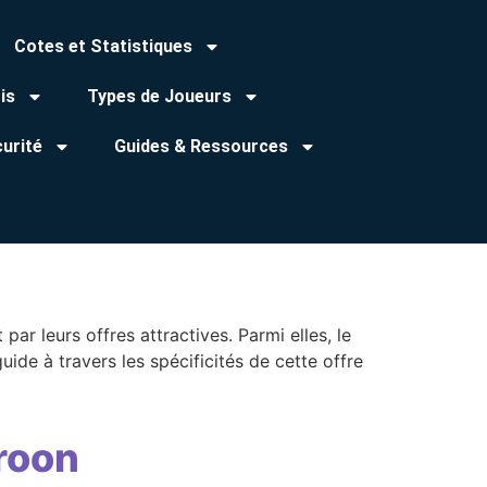
Cotes et Statistiques
is
Types de Joueurs
curité
Guides & Ressources
r leurs offres attractives. Parmi elles, le
uide à travers les spécificités de cette offre
roon