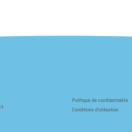
propos de nous
Legal
Politique de confidentialité
ct
Conditions d'utilisation