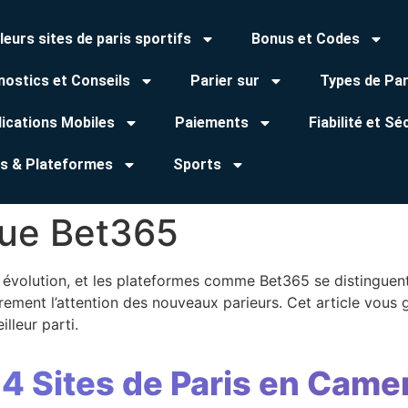
leurs sites de paris sportifs
Bonus et Codes
nostics et Conseils
Parier sur
Types de Par
lications Mobiles
Paiements
Fiabilité et Sé
es & Plateformes
Sports
nue Bet365
évolution, et les plateformes comme Bet365 se distinguent pa
èrement l’attention des nouveaux parieurs. Cet article vous g
lleur parti.
 4 Sites de Paris en Came