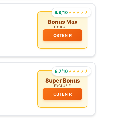
8.9/10
★★★★★
Bonus Max
EXCLUSIF
y
OBTENIR
8.7/10
★★★★★
Super Bonus
EXCLUSIF
OBTENIR