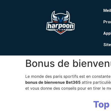
Meil
Pro
App
Sit
Bonus de bienve
Le monde des paris sportifs est en constante 
bonus de bienvenue Bet365
attire particuli
et vous donne des conseils pour en tirer le mei
Top