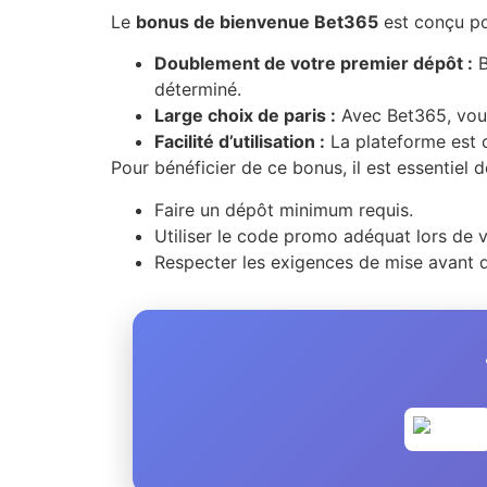
Le
bonus de bienvenue Bet365
est conçu pou
Doublement de votre premier dépôt :
B
déterminé.
Large choix de paris :
Avec Bet365, vous
Facilité d’utilisation :
La plateforme est 
Pour bénéficier de ce bonus, il est essentiel
Faire un dépôt minimum requis.
Utiliser le code promo adéquat lors de v
Respecter les exigences de mise avant de