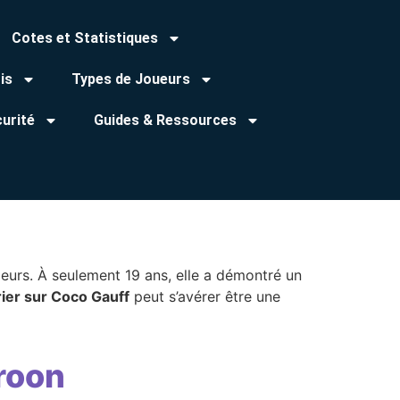
Cotes et Statistiques
is
Types de Joueurs
curité
Guides & Ressources
eurs. À seulement 19 ans, elle a démontré un
rier sur Coco Gauff
peut s’avérer être une
roon