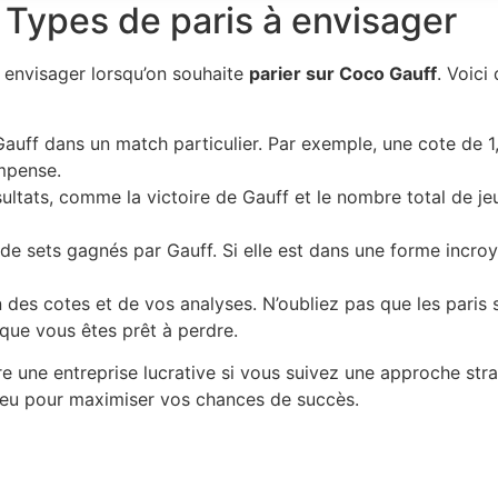
: Types de paris à envisager
ut envisager lorsqu’on souhaite
parier sur Coco Gauff
. Voici
e Gauff dans un match particulier. Par exemple, une cote de 
mpense.
ultats, comme la victoire de Gauff et le nombre total de j
de sets gagnés par Gauff. Si elle est dans une forme incroya
on des cotes et de vos analyses. N’oubliez pas que les paris 
que vous êtes prêt à perdre.
e une entreprise lucrative si vous suivez une approche stra
jeu pour maximiser vos chances de succès.