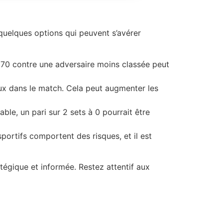
 quelques options qui peuvent s’avérer
1,70 contre une adversaire moins classée peut
eux dans le match. Cela peut augmenter les
ble, un pari sur 2 sets à 0 pourrait être
sportifs comportent des risques, et il est
tégique et informée. Restez attentif aux