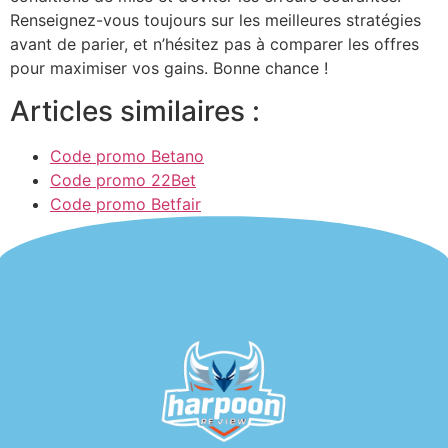
Renseignez-vous toujours sur les meilleures stratégies
avant de parier, et n’hésitez pas à comparer les offres
pour maximiser vos gains. Bonne chance !
Articles similaires :
Code promo Betano
Code promo 22Bet
Code promo Betfair