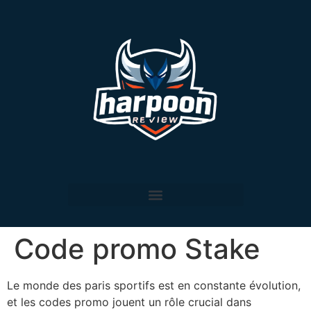
Code promo Stake
Le monde des paris sportifs est en constante évolution,
et les codes promo jouent un rôle crucial dans