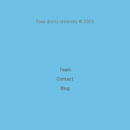
Tous droits réservés
©
2025.
à propos de nous
Team
Contact
Blog
Legal