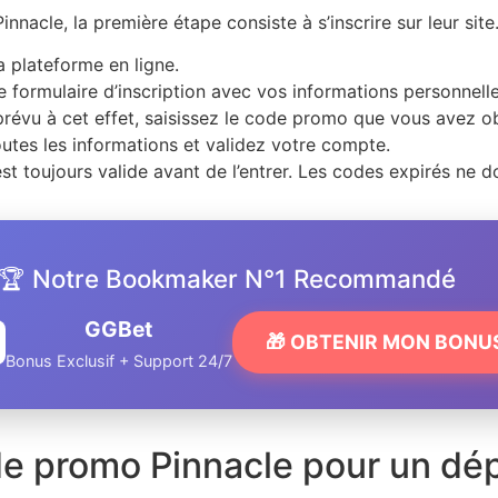
nacle, la première étape consiste à s’inscrire sur leur site.
a plateforme en ligne.
e formulaire d’inscription avec vos informations personnelle
révu à cet effet, saisissez le code promo que vous avez o
outes les informations et validez votre compte.
t toujours valide avant de l’entrer. Les codes expirés ne d
🏆 Notre Bookmaker N°1 Recommandé
GGBet
🎁 OBTENIR MON BONU
Bonus Exclusif + Support 24/7
e promo Pinnacle pour un dé