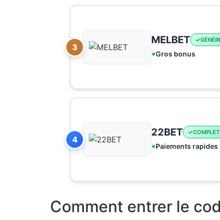
MELBET
GÉNÉR
3
Gros bonus
22BET
COMPLET
4
Paiements rapides
Comment entrer le code