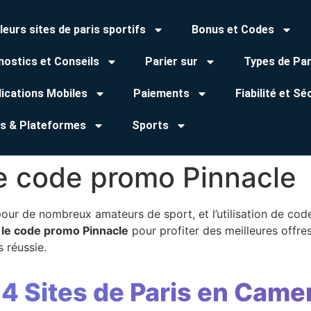
leurs sites de paris sportifs
Bonus et Codes
nostics et Conseils
Parier sur
Types de Par
lications Mobiles
Paiements
Fiabilité et Sé
es & Plateformes
Sports
e code promo Pinnacle
pour de nombreux amateurs de sport, et l’utilisation de co
le code promo Pinnacle
pour profiter des meilleures offre
 réussie.
 4 Sites de Paris en Came