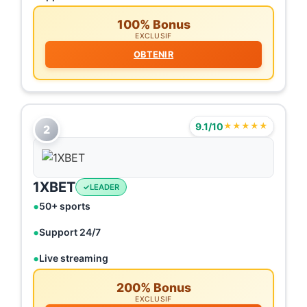
100% Bonus
EXCLUSIF
OBTENIR
9.1/10
★★★★★
2
1XBET
LEADER
50+ sports
Support 24/7
Live streaming
200% Bonus
EXCLUSIF