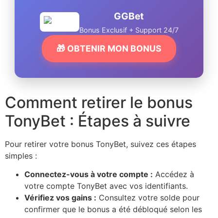
GGBet
Bonus Exclusif + Support 24/7
🎁 OBTENIR MON BONUS
Comment retirer le bonus
TonyBet : Étapes à suivre
Pour retirer votre bonus TonyBet, suivez ces étapes
simples :
Connectez-vous à votre compte :
Accédez à
votre compte TonyBet avec vos identifiants.
Vérifiez vos gains :
Consultez votre solde pour
confirmer que le bonus a été débloqué selon les