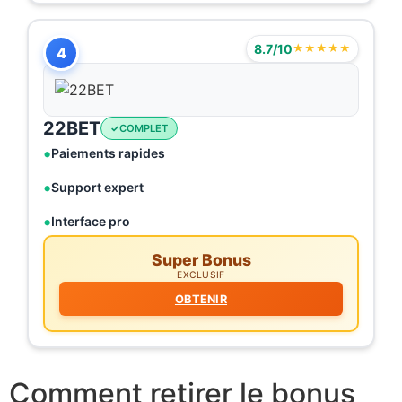
8.7/10
★★★★★
4
22BET
COMPLET
Paiements rapides
Support expert
Interface pro
Super Bonus
EXCLUSIF
OBTENIR
Comment retirer le bonus