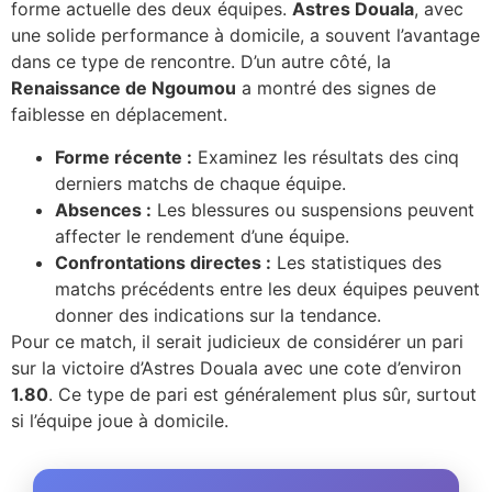
forme actuelle des deux équipes.
Astres Douala
, avec
une solide performance à domicile, a souvent l’avantage
dans ce type de rencontre. D’un autre côté, la
Renaissance de Ngoumou
a montré des signes de
faiblesse en déplacement.
Forme récente :
Examinez les résultats des cinq
derniers matchs de chaque équipe.
Absences :
Les blessures ou suspensions peuvent
affecter le rendement d’une équipe.
Confrontations directes :
Les statistiques des
matchs précédents entre les deux équipes peuvent
donner des indications sur la tendance.
Pour ce match, il serait judicieux de considérer un pari
sur la victoire d’Astres Douala avec une cote d’environ
1.80
. Ce type de pari est généralement plus sûr, surtout
si l’équipe joue à domicile.