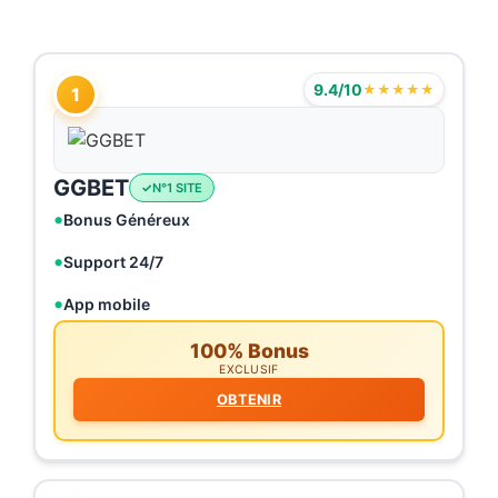
9.4/10
★★★★★
1
GGBET
N°1 SITE
Bonus Généreux
Support 24/7
App mobile
100% Bonus
EXCLUSIF
OBTENIR