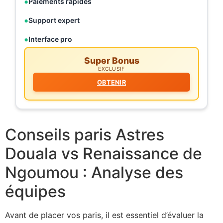
Paiements rapides
Support expert
Interface pro
Super Bonus
EXCLUSIF
OBTENIR
Conseils paris Astres
Douala vs Renaissance de
Ngoumou : Analyse des
équipes
Avant de placer vos paris, il est essentiel d’évaluer la