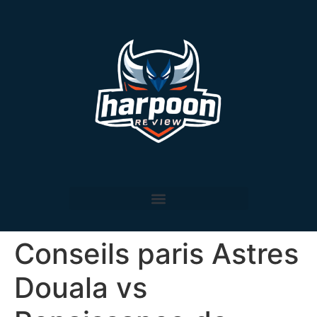
Conseils paris Astres
Douala vs