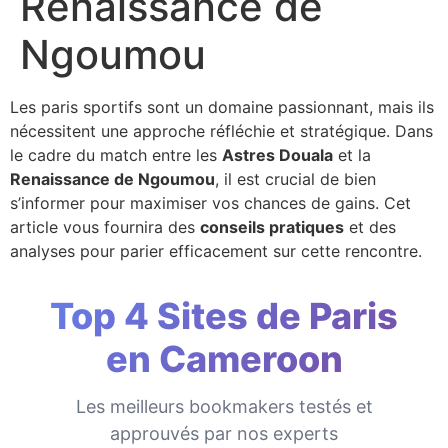
Renaissance de
Ngoumou
Les paris sportifs sont un domaine passionnant, mais ils
nécessitent une approche réfléchie et stratégique. Dans
le cadre du match entre les
Astres Douala
et la
Renaissance de Ngoumou
, il est crucial de bien
s’informer pour maximiser vos chances de gains. Cet
article vous fournira des
conseils pratiques
et des
analyses pour parier efficacement sur cette rencontre.
Top 4 Sites de Paris
en Cameroon
Les meilleurs bookmakers testés et
approuvés par nos experts