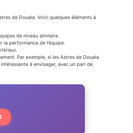
tres de Douala. Voici quelques éléments à
uipes de niveau similaire.
r la performance de l’équipe.
térieur.
sement. Par exemple, si les Astres de Douala
 intéressante à envisager, avec un pari de
S