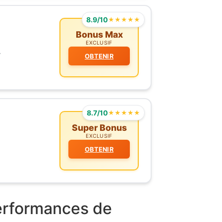
8.9/10
★★★★★
Bonus Max
EXCLUSIF
y
OBTENIR
8.7/10
★★★★★
Super Bonus
EXCLUSIF
OBTENIR
performances de