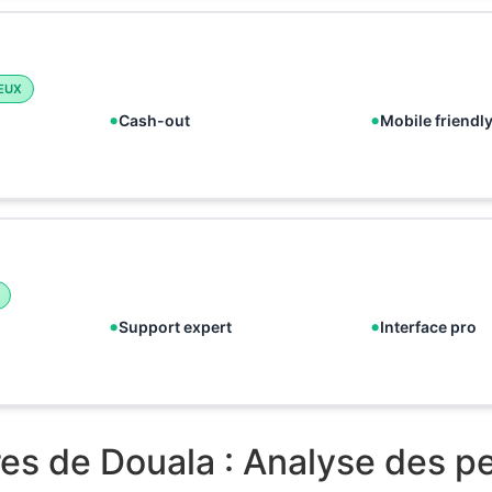
EUX
Cash-out
Mobile friendl
Support expert
Interface pro
res de Douala : Analyse des 