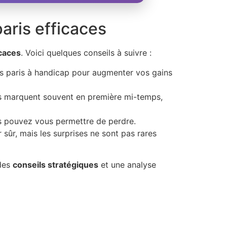
paris efficaces
icaces
. Voici quelques conseils à suivre :
es paris à handicap pour augmenter vos gains
ils marquent souvent en première mi-temps,
us pouvez vous permettre de perdre.
 sûr, mais les surprises ne sont pas rares
 des
conseils stratégiques
et une analyse