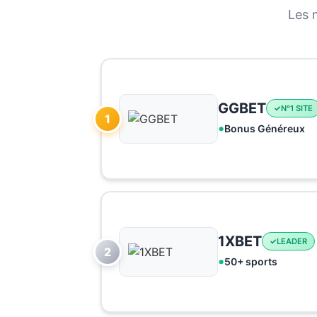
Les 
GGBET
N°1 SITE
1
Bonus Généreux
1XBET
LEADER
2
50+ sports