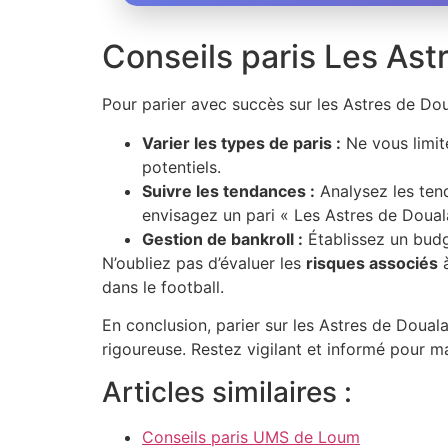
Conseils paris Les Astr
Pour parier avec succès sur les Astres de Doua
Varier les types de paris :
Ne vous limit
potentiels.
Suivre les tendances :
Analysez les tend
envisagez un pari « Les Astres de Doua
Gestion de bankroll :
Établissez un budg
N’oubliez pas d’évaluer les
risques associés
à
dans le football.
En conclusion, parier sur les Astres de Doual
rigoureuse. Restez vigilant et informé pour 
Articles similaires :
Conseils paris UMS de Loum