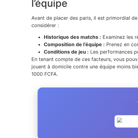
l’équipe
Avant de placer des paris, il est primordial de
considérer :
Historique des matchs :
Examinez les ré
Composition de l’équipe :
Prenez en comp
Conditions de jeu :
Les performances peu
En tenant compte de ces facteurs, vous pouv
jouent à domicile contre une équipe moins bie
1000 FCFA.