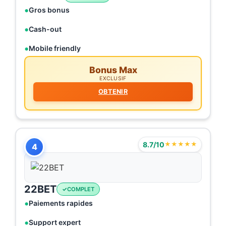
Gros bonus
Cash-out
Mobile friendly
Bonus Max
EXCLUSIF
OBTENIR
8.7/10
★★★★★
4
22BET
COMPLET
Paiements rapides
Support expert