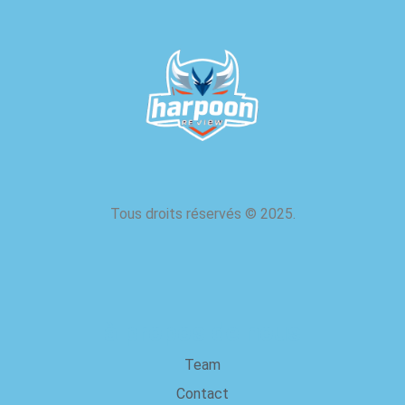
Tous droits réservés
©
2025.
à propos de nous
Team
Contact