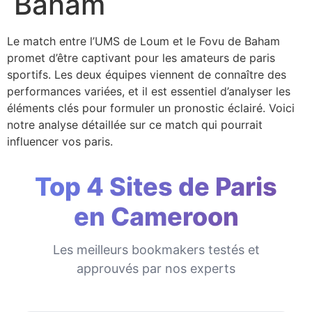
Baham
Le match entre l’UMS de Loum et le Fovu de Baham
promet d’être captivant pour les amateurs de paris
sportifs. Les deux équipes viennent de connaître des
performances variées, et il est essentiel d’analyser les
éléments clés pour formuler un pronostic éclairé. Voici
notre analyse détaillée sur ce match qui pourrait
influencer vos paris.
Top 4 Sites de Paris
en Cameroon
Les meilleurs bookmakers testés et
approuvés par nos experts