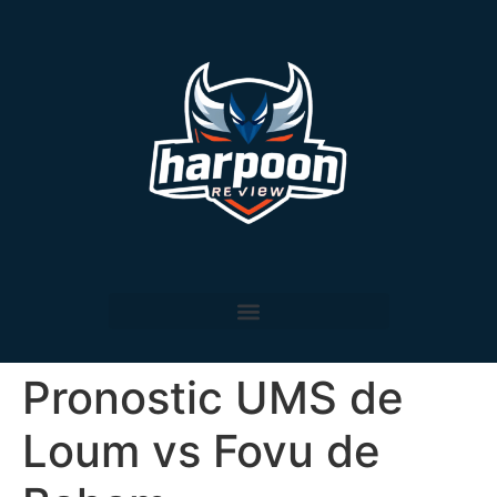
Pronostic UMS de
Loum vs Fovu de