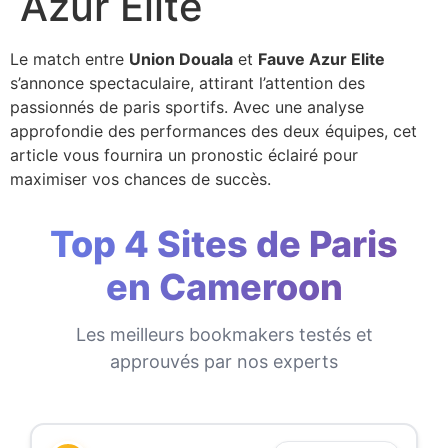
Azur Elite
Le match entre
Union Douala
et
Fauve Azur Elite
s’annonce spectaculaire, attirant l’attention des
passionnés de paris sportifs. Avec une analyse
approfondie des performances des deux équipes, cet
article vous fournira un pronostic éclairé pour
maximiser vos chances de succès.
Top 4 Sites de Paris
en Cameroon
Les meilleurs bookmakers testés et
approuvés par nos experts