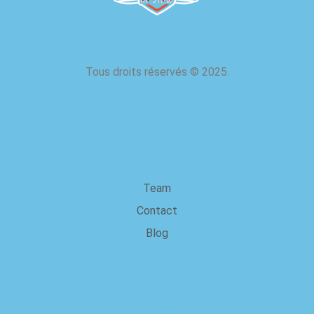
Tous droits réservés
©
2025.
à propos de nous
Team
Contact
Blog
Legal