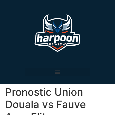
Pronostic Union
Douala vs Fauve