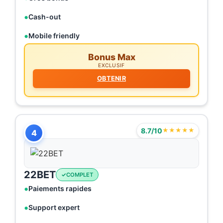
Cash-out
Mobile friendly
Bonus Max
EXCLUSIF
OBTENIR
8.7/10
★★★★★
4
22BET
COMPLET
Paiements rapides
Support expert