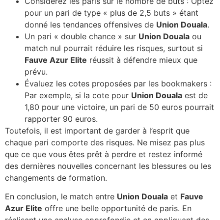
Considérez les paris sur le nombre de buts : Optez
pour un pari de type « plus de 2,5 buts » étant
donné les tendances offensives de
Union Douala
.
Un pari « double chance » sur
Union Douala
ou
match nul pourrait réduire les risques, surtout si
Fauve Azur Elite
réussit à défendre mieux que
prévu.
Évaluez les cotes proposées par les bookmakers :
Par exemple, si la cote pour
Union Douala
est de
1,80 pour une victoire, un pari de 50 euros pourrait
rapporter 90 euros.
Toutefois, il est important de garder à l’esprit que
chaque pari comporte des risques. Ne misez pas plus
que ce que vous êtes prêt à perdre et restez informé
des dernières nouvelles concernant les blessures ou les
changements de formation.
En conclusion, le match entre
Union Douala
et
Fauve
Azur Elite
offre une belle opportunité de paris. En