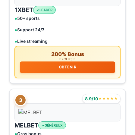
1XBET
LEADER
50+ sports
Support 24/7
Live streaming
200% Bonus
EXCLUSIF
OBTENIR
8.9/10
★★★★★
3
MELBET
GÉNÉREUX
Gros bonus