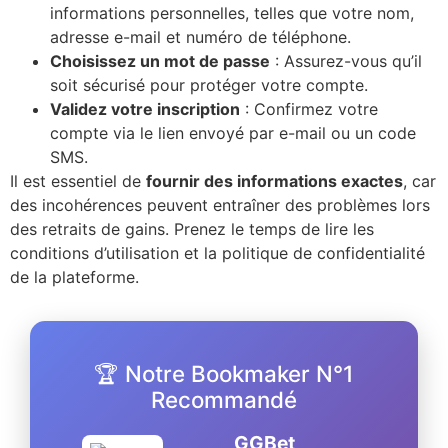
informations personnelles, telles que votre nom,
adresse e-mail et numéro de téléphone.
Choisissez un mot de passe
: Assurez-vous qu’il
soit sécurisé pour protéger votre compte.
Validez votre inscription
: Confirmez votre
compte via le lien envoyé par e-mail ou un code
SMS.
Il est essentiel de
fournir des informations exactes
, car
des incohérences peuvent entraîner des problèmes lors
des retraits de gains. Prenez le temps de lire les
conditions d’utilisation et la politique de confidentialité
de la plateforme.
🏆 Notre Bookmaker N°1
Recommandé
GGBet