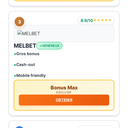
8.9/10
★★★★★
3
MELBET
GÉNÉREUX
Gros bonus
Cash-out
Mobile friendly
Bonus Max
EXCLUSIF
OBTENIR